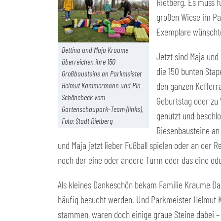
Rietberg. Es muss f
großen Wiese im Par
Exemplare wünscht
Bettina und Maja Kraume
Jetzt sind Maja und
überreichen ihre 150
die 150 bunten Stap
Großbausteine an Parkmeister
den ganzen Kofferra
Helmut Kammermann und Pia
Schönebeck vom
Geburtstag oder zu
Gartenschaupark-Team (links).
genutzt und beschlo
Foto: Stadt Rietberg
Riesenbausteine a
und Maja jetzt lieber Fußball spielen oder an der
noch der eine oder andere Turm oder das eine od
Als kleines Dankeschön bekam Familie Kraume Dau
häufig besucht werden. Und Parkmeister Helmut K
stammen, waren doch einige graue Steine dabei –