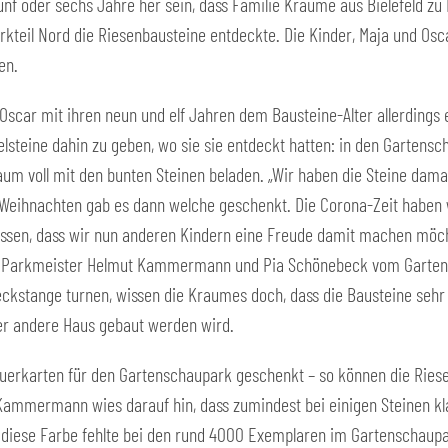
ünf oder sechs Jahre her sein, dass Familie Kraume aus Bielefeld z
kteil Nord die Riesenbausteine entdeckte. Die Kinder, Maja und Oscar
en.
 Oscar mit ihren neun und elf Jahren dem Bausteine-Alter allerding
elsteine dahin zu geben, wo sie sie entdeckt hatten: in den Gartens
um voll mit den bunten Steinen beladen. „Wir haben die Steine damal
 Weihnachten gab es dann welche geschenkt. Die Corona-Zeit haben 
ssen, dass wir nun anderen Kindern eine Freude damit machen möcht
n Parkmeister Helmut Kammermann und Pia Schönebeck vom Garten
 Reckstange turnen, wissen die Kraumes doch, dass die Bausteine seh
er andere Haus gebaut werden wird.
erkarten für den Gartenschaupark geschenkt – so können die Riese
ammermann wies darauf hin, dass zumindest bei einigen Steinen kl
 diese Farbe fehlte bei den rund 4000 Exemplaren im Gartenschaupa