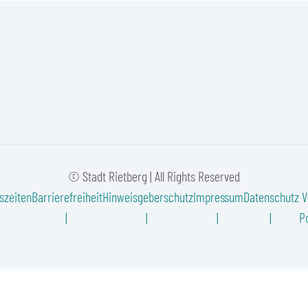
© Stadt Rietberg | All Rights Reserved
szeiten
Barrierefreiheit
Hinweisgeberschutz
Impressum
Datenschutz
V
Po