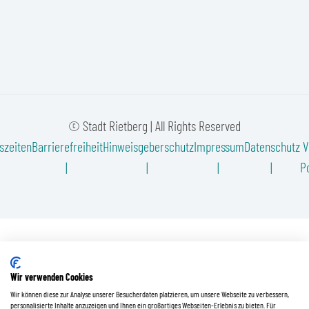
© Stadt Rietberg | All Rights Reserved
szeiten
Barrierefreiheit
Hinweisgeberschutz
Impressum
Datenschutz
V
Po
Wir verwenden Cookies
Wir können diese zur Analyse unserer Besucherdaten platzieren, um unsere Webseite zu verbessern,
personalisierte Inhalte anzuzeigen und Ihnen ein großartiges Webseiten-Erlebnis zu bieten. Für