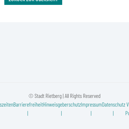
© Stadt Rietberg | All Rights Reserved
szeiten
Barrierefreiheit
Hinweisgeberschutz
Impressum
Datenschutz
V
Po