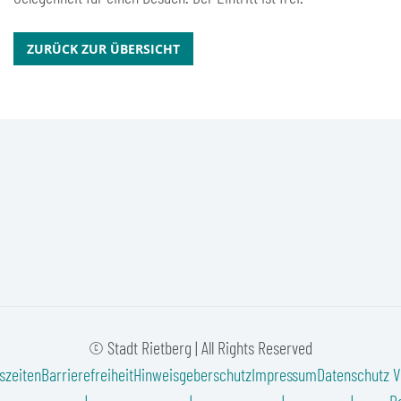
ZURÜCK ZUR ÜBERSICHT
© Stadt Rietberg | All Rights Reserved
szeiten
Barrierefreiheit
Hinweisgeberschutz
Impressum
Datenschutz
V