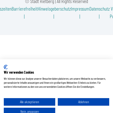
© Stadt Rietberg | All Rights Reserved
szeiten
Barrierefreiheit
Hinweisgeberschutz
Impressum
Datenschutz
V
Po
Wir verwenden Cookies
Wir können diese zur Analyse unserer Besucherdaten platzieren, um unsere Webseite zu verbessern,
personalisierte Inhalte anzuzeigen und Ihnen ein großartiges Webseiten-Erlebnis zu bieten. Für
weitere Informationen zu den von uns verwendeten Cookies öffnen Sie die Einstellungen.
Alle akzeptieren
Ablehnen
Nein, anpassen