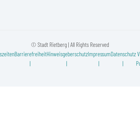
© Stadt Rietberg | All Rights Reserved
szeiten
Barrierefreiheit
Hinweisgeberschutz
Impressum
Datenschutz
V
Po