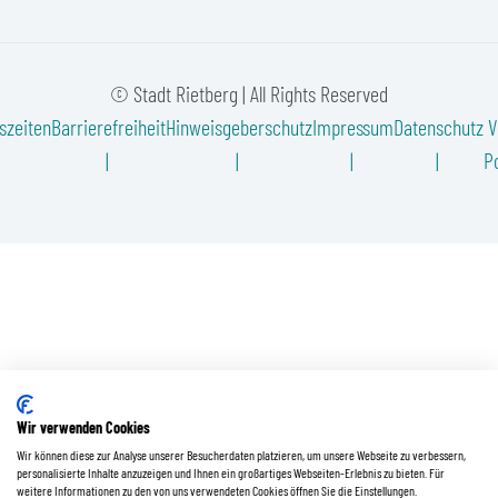
© Stadt Rietberg | All Rights Reserved
szeiten
Barrierefreiheit
Hinweisgeberschutz
Impressum
Datenschutz
V
Po
Wir verwenden Cookies
Wir können diese zur Analyse unserer Besucherdaten platzieren, um unsere Webseite zu verbessern,
personalisierte Inhalte anzuzeigen und Ihnen ein großartiges Webseiten-Erlebnis zu bieten. Für
weitere Informationen zu den von uns verwendeten Cookies öffnen Sie die Einstellungen.