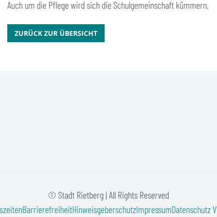
Auch um die Pflege wird sich die Schulgemeinschaft kümmern.
ZURÜCK ZUR ÜBERSICHT
© Stadt Rietberg | All Rights Reserved
szeiten
Barrierefreiheit
Hinweisgeberschutz
Impressum
Datenschutz
V