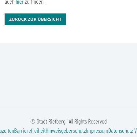
auch
hier
zu finden.
ZURÜCK ZUR ÜBERSICHT
© Stadt Rietberg | All Rights Reserved
szeiten
Barrierefreiheit
Hinweisgeberschutz
Impressum
Datenschutz
V