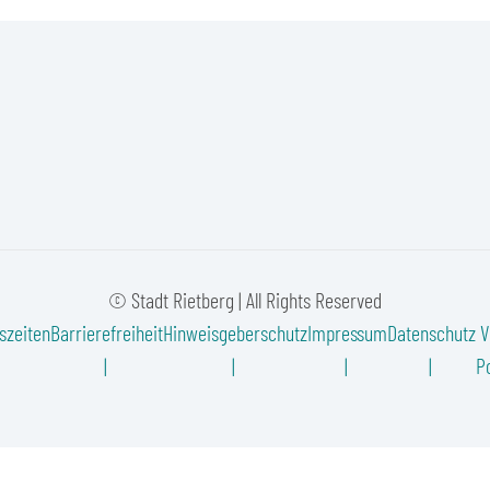
© Stadt Rietberg | All Rights Reserved
szeiten
Barrierefreiheit
Hinweisgeberschutz
Impressum
Datenschutz
V
Po