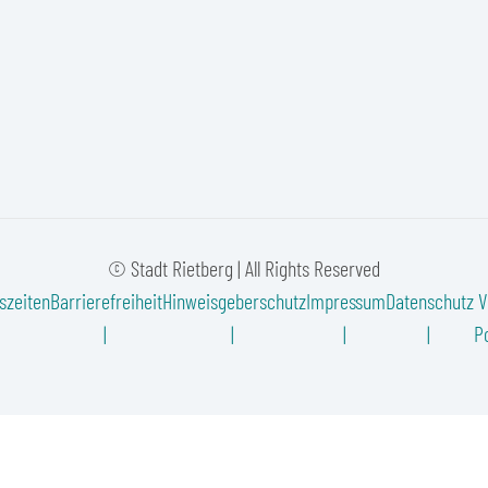
© Stadt Rietberg | All Rights Reserved
szeiten
Barrierefreiheit
Hinweisgeberschutz
Impressum
Datenschutz
V
Po