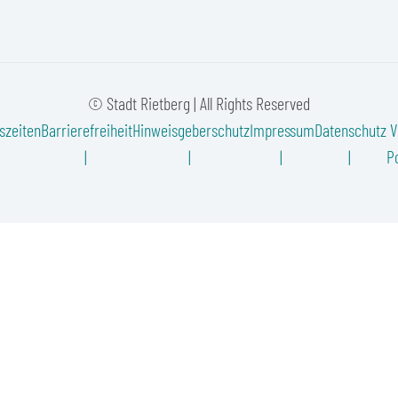
© Stadt Rietberg | All Rights Reserved
szeiten
Barrierefreiheit
Hinweisgeberschutz
Impressum
Datenschutz
V
Po