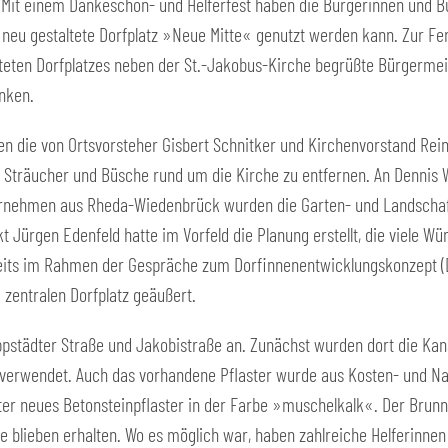
 Mit einem Dankeschön- und Helferfest haben die Bürgerinnen und Bü
neu gestaltete Dorfplatz »Neue Mitte« genutzt werden kann. Zur Fer
eten Dorfplatzes neben der St.-Jakobus-Kirche begrüßte Bürgermei
nken.
ten die von Ortsvorsteher Gisbert Schnitker und Kirchenvorstand R
d Sträucher und Büsche rund um die Kirche zu entfernen. An Denni
ernehmen aus Rheda-Wiedenbrück wurden die Garten- und Landschaf
t Jürgen Edenfeld hatte im Vorfeld die Planung erstellt, die viele 
reits im Rahmen der Gespräche zum Dorfinnenentwicklungskonzept (D
zentralen Dorfplatz geäußert.
pstädter Straße und Jakobistraße an. Zunächst wurden dort die Kanä
verwendet. Auch das vorhandene Pflaster wurde aus Kosten- und Nac
ter neues Betonsteinpflaster in der Farbe »muschelkalk«. Der Bru
e blieben erhalten. Wo es möglich war, haben zahlreiche Helferinnen