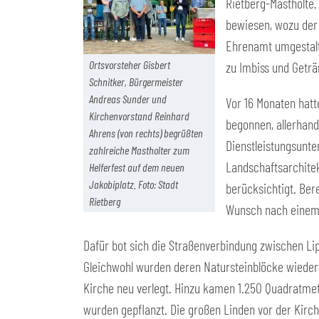
Rietberg-Mastholte.
bewiesen, wozu der 
Ehrenamt umgestalt
Ortsvorsteher Gisbert
zu Imbiss und Geträ
Schnitker, Bürgermeister
Andreas Sunder und
Vor 16 Monaten hat
Kirchenvorstand Reinhard
begonnen, allerhan
Ahrens (von rechts) begrüßten
Dienstleistungsunt
zahlreiche Mastholter zum
Landschaftsarchitek
Helferfest auf dem neuen
Jakobiplatz. Foto: Stadt
berücksichtigt. Be
Rietberg
Wunsch nach einem 
Dafür bot sich die Straßenverbindung zwischen Lip
Gleichwohl wurden deren Natursteinblöcke wieder
Kirche neu verlegt. Hinzu kamen 1.250 Quadratme
wurden gepflanzt. Die großen Linden vor der Kirch