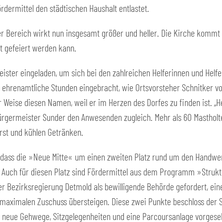
ermittel den städtischen Haushalt entlastet.
r Bereich wirkt nun insgesamt größer und heller. Die Kirche kommt b
t gefeiert werden kann.
ister eingeladen, um sich bei den zahlreichen Helferinnen und Helfe
ehrenamtliche Stunden eingebracht, wie Ortsvorsteher Schnitker vorr
r Weise diesen Namen, weil er im Herzen des Dorfes zu finden ist. „
 Bürgermeister Sunder den Anwesenden zugleich. Mehr als 60 Mastholt
urst und kühlen Getränken.
t, dass die »Neue Mitte« um einen zweiten Platz rund um den Handwe
d. Auch für diesen Platz sind Fördermittel aus dem Programm »Stru
der Bezirksregierung Detmold als bewilligende Behörde gefordert, ein
maximalen Zuschuss übersteigen. Diese zwei Punkte beschloss der St
g, neue Gehwege, Sitzgelegenheiten und eine Parcoursanlage vorgese