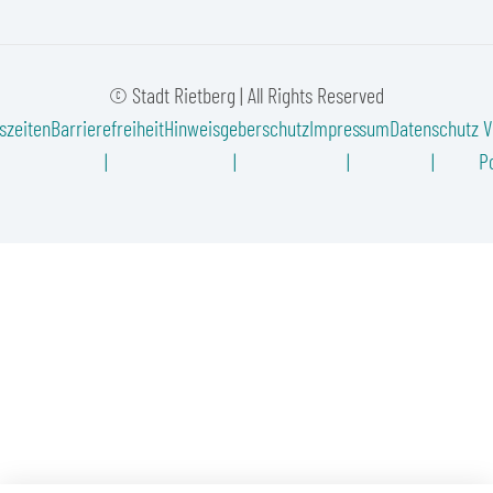
© Stadt Rietberg | All Rights Reserved
szeiten
Barrierefreiheit
Hinweisgeberschutz
Impressum
Datenschutz
V
Po