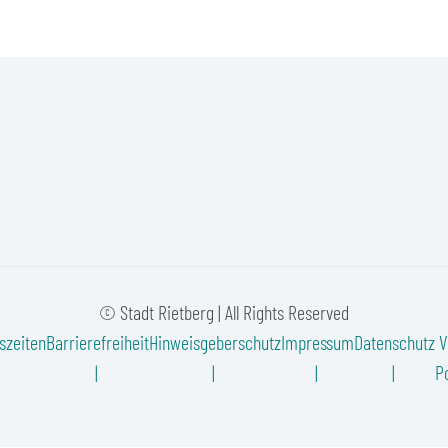
© Stadt Rietberg | All Rights Reserved
szeiten
Barrierefreiheit
Hinweisgeberschutz
Impressum
Datenschutz
V
Po