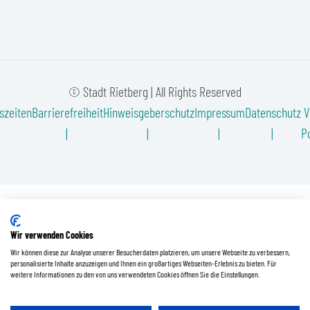
© Stadt Rietberg | All Rights Reserved
szeiten
Barrierefreiheit
Hinweisgeberschutz
Impressum
Datenschutz
V
Po
Wir verwenden Cookies
Wir können diese zur Analyse unserer Besucherdaten platzieren, um unsere Webseite zu verbessern,
personalisierte Inhalte anzuzeigen und Ihnen ein großartiges Webseiten-Erlebnis zu bieten. Für
weitere Informationen zu den von uns verwendeten Cookies öffnen Sie die Einstellungen.