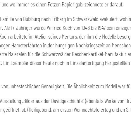
n und wo immer es einen Fetzen Papier gab, zeichnete er darauf.
amilie von Duisburg nach Triberg im Schwarzwald evakuiert, wohin 
. Als 17-Jähriger wurde Wilfried Koch von 1946 bis 1947 sein einzige
Koch arbeitete im Atelier seines Mentors, der ihm die Modelle besorg
angen Hamsterfahrten in der hungrigen Nachkriegszeit an Menschen 
eierte Malereien für die Schwarzwälder Geschenkartikel-Manufaktur 
 Ein Exemplar dieser heute noch in Einzelanfertigung hergestellte
nd von unbestechlicher Genauigkeit. Die Ähnlichkeit zum Modell war fü
Ausstellung „Bilder aus der Davidgeschichte“ (ebenfalls Werke von Dr
r geöffnet ist. (Heiligabend, am ersten Weihnachtsfeiertag und an Sil