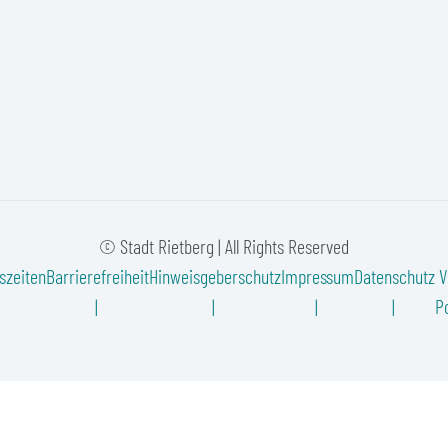
© Stadt Rietberg | All Rights Reserved
szeiten
Barrierefreiheit
Hinweisgeberschutz
Impressum
Datenschutz
V
Po