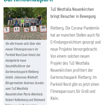
TuS Westfalia Neuenkirchen
bringt Besucher in Bewegung
Rietberg. Die Corona-Pandemie
hat an manchen Stellen auch für
Erfindungsreichtum gesorgt und
Sie alle freuen sich über den
neue Projekte hervorgebracht.
neuen Fitnessparcours im
Parkteil Nord (von links): der
Von einem solchen neuen
designierte neue
Projekt des TuS Westfalia
Geschäftsführer der
Neuenkirchen profitiert der
Gartenschaupark Rietberg
Gartenschaupark Rietberg: Im
GmbH, Johannes Wiethoff,
Bürgermeister Andreas Sunder,
Parkteil Nord gibt es jetzt einen
vom TuS Westfalia
Fitnessparcours für Groß und
Neuenkirchen Maria Allerbeck,
Klein.
Hubert Kollenberg und Raimond