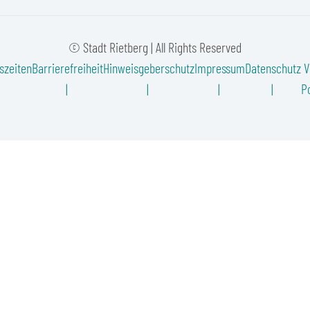
© Stadt Rietberg | All Rights Reserved
szeiten
Barrierefreiheit
Hinweisgeberschutz
Impressum
Datenschutz
V
Po