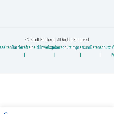
© Stadt Rietberg | All Rights Reserved
szeiten
Barrierefreiheit
Hinweisgeberschutz
Impressum
Datenschutz
V
Po