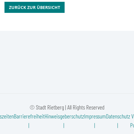
ZURÜCK ZUR ÜBERSICHT
© Stadt Rietberg | All Rights Reserved
szeiten
Barrierefreiheit
Hinweisgeberschutz
Impressum
Datenschutz
V
Po