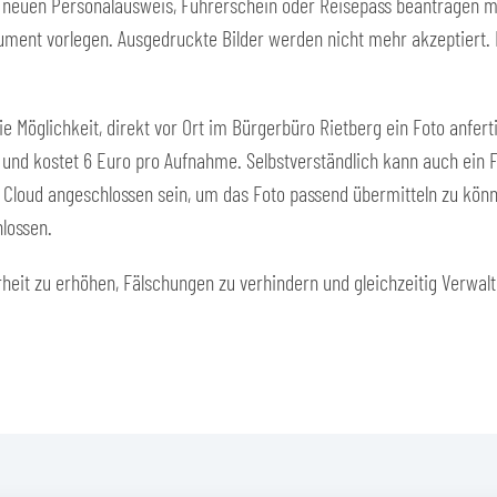
 neuen Personalausweis, Führerschein oder Reisepass beantragen mö
ment vorlegen. Ausgedruckte Bilder werden nicht mehr akzeptiert. 
e Möglichkeit, direkt vor Ort im Bürgerbüro Rietberg ein Foto anfert
 und kostet 6 Euro pro Aufnahme. Selbstverständlich kann auch ein 
Cloud angeschlossen sein, um das Foto passend übermitteln zu können
hlossen.
erheit zu erhöhen, Fälschungen zu verhindern und gleichzeitig Verwa