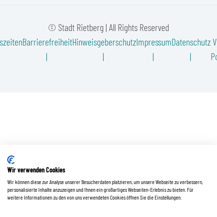
© Stadt Rietberg | All Rights Reserved
szeiten
Barrierefreiheit
Hinweisgeberschutz
Impressum
Datenschutz
V
Po
Wir verwenden Cookies
Wir können diese zur Analyse unserer Besucherdaten platzieren, um unsere Webseite zu verbessern,
personalisierte Inhalte anzuzeigen und Ihnen ein großartiges Webseiten-Erlebnis zu bieten. Für
weitere Informationen zu den von uns verwendeten Cookies öffnen Sie die Einstellungen.