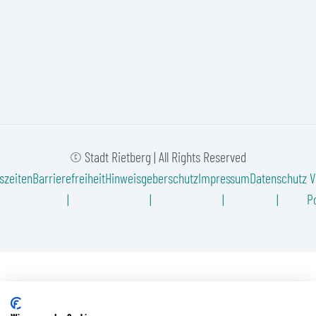
© Stadt Rietberg | All Rights Reserved
szeiten
Barrierefreiheit
Hinweisgeberschutz
Impressum
Datenschutz
V
Po