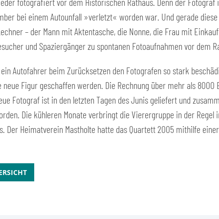
ieder fotografiert vor dem Historischen Rathaus. Denn der Fotograf i
ber bei einem Autounfall »verletzt« worden war. Und gerade diese
 Lechner – der Mann mit Aktentasche, die Nonne, die Frau mit Einka
Besucher und Spaziergänger zu spontanen Fotoaufnahmen vor dem R
e ein Autofahrer beim Zurücksetzen den Fotografen so stark beschädi
ine neue Figur geschaffen werden. Die Rechnung über mehr als 8000
neue Fotograf ist in den letzten Tagen des Junis geliefert und zus
rden. Die kühleren Monate verbringt die Vierergruppe in der Regel i
. Der Heimatverein Mastholte hatte das Quartett 2005 mithilfe ein
ERSICHT