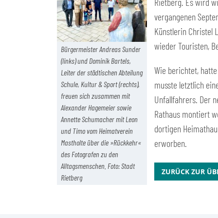
Rietberg. Es wird w
vergangenen Septem
Künstlerin Christel
wieder Touristen, 
Bürgermeister Andreas Sunder
(links) und Dominik Bartels,
Wie berichtet, hatt
Leiter der städtischen Abteilung
musste letztlich e
Schule, Kultur & Sport (rechts),
freuen sich zusammen mit
Unfallfahrers. Der 
Alexander Hagemeier sowie
Rathaus montiert wo
Annette Schumacher mit Leon
dortigen Heimathaus
und Timo vom Heimatverein
erworben.
Mastholte über die »Rückkehr«
des Fotografen zu den
Alltagsmenschen. Foto: Stadt
ZURÜCK ZUR ÜB
Rietberg