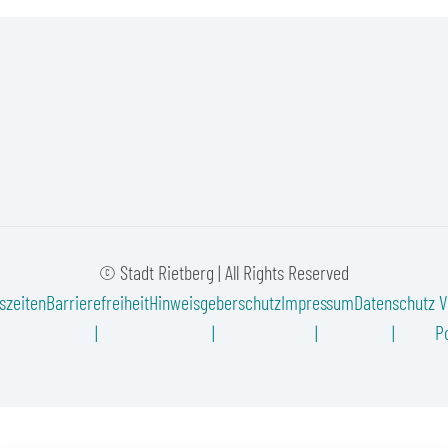
© Stadt Rietberg | All Rights Reserved
szeiten
Barrierefreiheit
Hinweisgeberschutz
Impressum
Datenschutz
V
Po