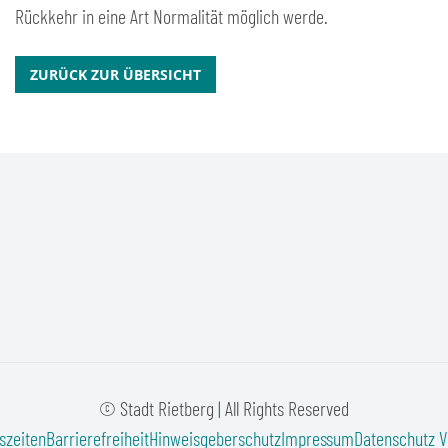
Rückkehr in eine Art Normalität möglich werde.
ZURÜCK ZUR ÜBERSICHT
© Stadt Rietberg | All Rights Reserved
szeiten
Barrierefreiheit
Hinweisgeberschutz
Impressum
Datenschutz
V