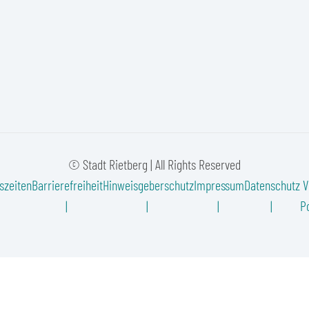
© Stadt Rietberg | All Rights Reserved
szeiten
Barrierefreiheit
Hinweisgeberschutz
Impressum
Datenschutz
V
Po