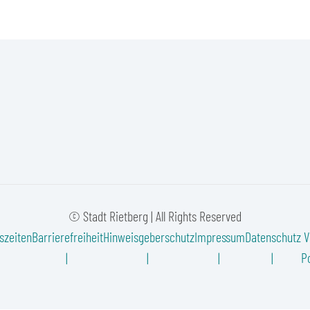
© Stadt Rietberg | All Rights Reserved
szeiten
Barrierefreiheit
Hinweisgeberschutz
Impressum
Datenschutz
V
Po