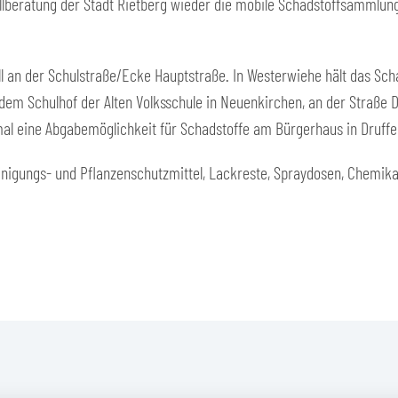
fallberatung der Stadt Rietberg wieder die mobile Schadstoffsammlu
sell an der Schulstraße/Ecke Hauptstraße. In Westerwiehe hält das Sch
em Schulhof der Alten Volksschule in Neuenkirchen, an der Straße D
nmal eine Abgabemöglichkeit für Schadstoffe am Bürgerhaus in Druffel
igungs- und Pflanzenschutzmittel, Lackreste, Spraydosen, Chemikal