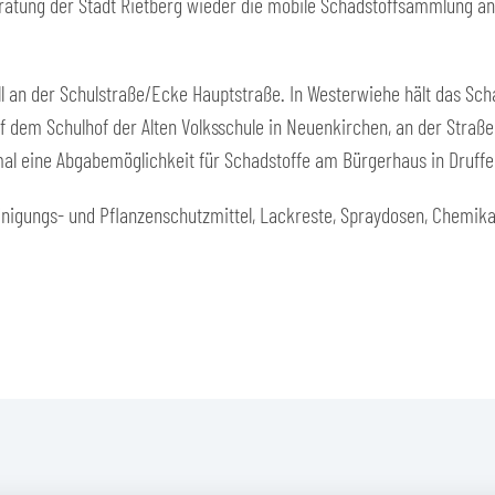
llberatung der Stadt Rietberg wieder die mobile Schadstoffsammlung 
sell an der Schulstraße/Ecke Hauptstraße. In Westerwiehe hält das Sc
uf dem Schulhof der Alten Volksschule in Neuenkirchen, an der Straß
nmal eine Abgabemöglichkeit für Schadstoffe am Bürgerhaus in Druffel
igungs- und Pflanzenschutzmittel, Lackreste, Spraydosen, Chemikal