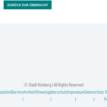
ZURÜCK ZUR ÜBERSICHT
© Stadt Rietberg | All Rights Reserved
szeiten
Barrierefreiheit
Hinweisgeberschutz
Impressum
Datenschutz
V
Po