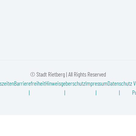
© Stadt Rietberg | All Rights Reserved
szeiten
Barrierefreiheit
Hinweisgeberschutz
Impressum
Datenschutz
V
Po