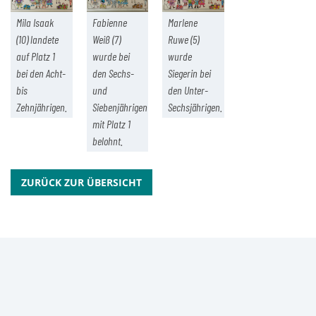
Mila Isaak
Fabienne
Marlene
(10) landete
Weiß (7)
Ruwe (5)
auf Platz 1
wurde bei
wurde
bei den Acht-
den Sechs-
Siegerin bei
bis
und
den Unter-
Zehnjährigen.
Siebenjährigen
Sechsjährigen.
mit Platz 1
belohnt.
ZURÜCK ZUR ÜBERSICHT