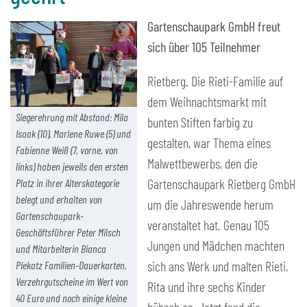
Gartenschaupark GmbH freut
sich über 105 Teilnehmer
Rietberg. Die Rieti-Familie auf
dem Weihnachtsmarkt mit
Siegerehrung mit Abstand: Mila
bunten Stiften farbig zu
Isaak (10), Marlene Ruwe (5) und
gestalten, war Thema eines
Fabienne Weiß (7, vorne, von
Malwettbewerbs, den die
links) haben jeweils den ersten
Gartenschaupark Rietberg GmbH
Platz in ihrer Alterskategorie
belegt und erhalten von
um die Jahreswende herum
Gartenschaupark-
veranstaltet hat. Genau 105
Geschäftsführer Peter Milsch
Jungen und Mädchen machten
und Mitarbeiterin Bianca
sich ans Werk und malten Rieti,
Piekatz Familien-Dauerkarten,
Verzehrgutscheine im Wert von
Rita und ihre sechs Kinder
40 Euro und noch einige kleine