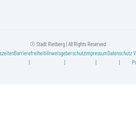
© Stadt Rietberg | All Rights Reserved
szeiten
Barrierefreiheit
Hinweisgeberschutz
Impressum
Datenschutz
V
Po