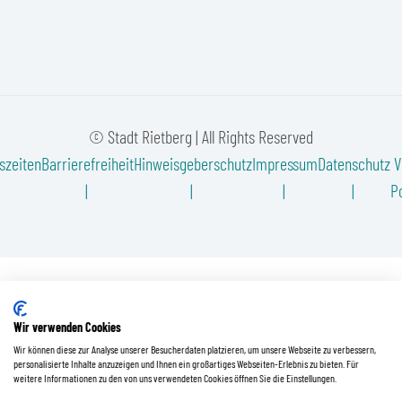
© Stadt Rietberg | All Rights Reserved
szeiten
Barrierefreiheit
Hinweisgeberschutz
Impressum
Datenschutz
V
Po
Wir verwenden Cookies
Wir können diese zur Analyse unserer Besucherdaten platzieren, um unsere Webseite zu verbessern,
personalisierte Inhalte anzuzeigen und Ihnen ein großartiges Webseiten-Erlebnis zu bieten. Für
weitere Informationen zu den von uns verwendeten Cookies öffnen Sie die Einstellungen.