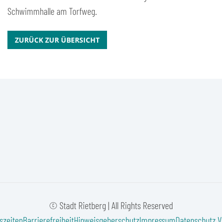
Schwimmhalle am Torfweg.
ZURÜCK ZUR ÜBERSICHT
© Stadt Rietberg | All Rights Reserved
szeiten
Barrierefreiheit
Hinweisgeberschutz
Impressum
Datenschutz
V