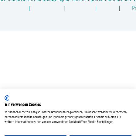
Po
Wir verwenden Cookies
Wir können diese zur Analyse unserer Besucherdaten platzieren, um unsere Webseite zu verbessern,
personalisierte Inhalte anzuzeigen und Ihnen ein großartiges Webseiten-Erlebnis zu bieten. Für
weitere Informationen zu den von uns verwendeten Cookies öffnen Sie die Einstellungen.