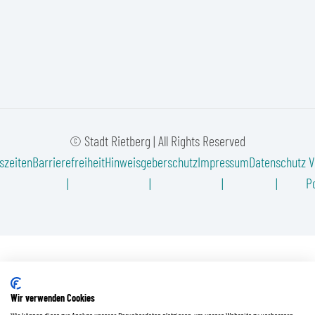
© Stadt Rietberg | All Rights Reserved
szeiten
Barrierefreiheit
Hinweisgeberschutz
Impressum
Datenschutz
V
Po
Wir verwenden Cookies