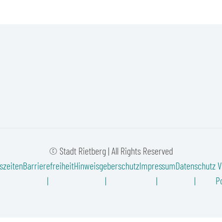
© Stadt Rietberg | All Rights Reserved
szeiten
Barrierefreiheit
Hinweisgeberschutz
Impressum
Datenschutz
V
Po