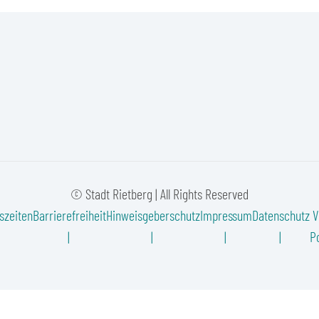
© Stadt Rietberg | All Rights Reserved
szeiten
Barrierefreiheit
Hinweisgeberschutz
Impressum
Datenschutz
V
Po