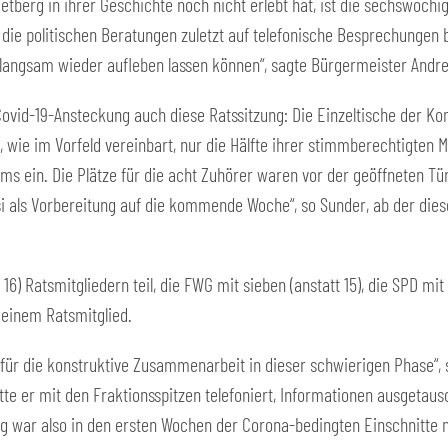
 Rietberg in ihrer Geschichte noch nicht erlebt hat, ist die sechswö
e politischen Beratungen zuletzt auf telefonische Besprechungen b
langsam wieder aufleben lassen können“, sagte Bürgermeister Andr
Covid-19-Ansteckung auch diese Ratssitzung: Die Einzeltische der K
 wie im Vorfeld vereinbart, nur die Hälfte ihrer stimmberechtigten M
ein. Die Plätze für die acht Zuhörer waren vor der geöffneten Tür 
als Vorbereitung auf die kommende Woche“, so Sunder, ab der diese
6) Ratsmitgliedern teil, die FWG mit sieben (anstatt 15), die SPD mit
 einem Ratsmitglied.
 für die konstruktive Zusammenarbeit in dieser schwierigen Phase“, 
te er mit den Fraktionsspitzen telefoniert, Informationen ausgetaus
erg war also in den ersten Wochen der Corona-bedingten Einschnitte n