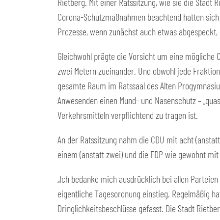
Rietberg. Mit einer Ratssitzung, wie sie die Stadt
Corona-Schutzmaßnahmen beachtend hatten sich di
Prozesse, wenn zunächst auch etwas abgespeckt, 
Gleichwohl prägte die Vorsicht um eine mögliche 
zwei Metern zueinander. Und obwohl jede Fraktion,
gesamte Raum im Ratssaal des Alten Progymnasiums 
Anwesenden einen Mund- und Nasenschutz – „quasi 
Verkehrsmitteln verpflichtend zu tragen ist.
An der Ratssitzung nahm die CDU mit acht (anstatt 1
einem (anstatt zwei) und die FDP wie gewohnt mit
„Ich bedanke mich ausdrücklich bei allen Parteien
eigentliche Tagesordnung einstieg. Regelmäßig hat
Dringlichkeitsbeschlüsse gefasst. Die Stadt Rietb