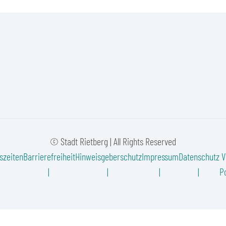
© Stadt Rietberg | All Rights Reserved
szeiten
Barrierefreiheit
Hinweisgeberschutz
Impressum
Datenschutz
V
Po