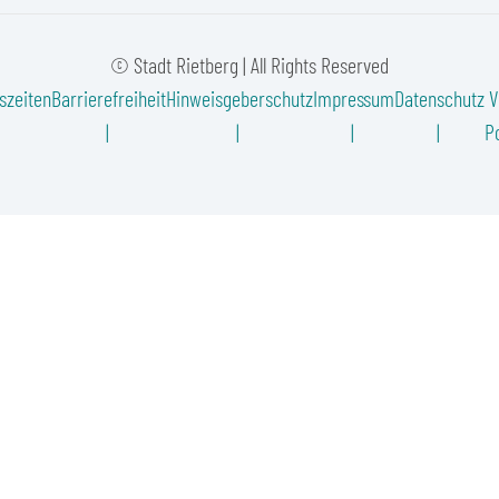
© Stadt Rietberg | All Rights Reserved
szeiten
Barrierefreiheit
Hinweisgeberschutz
Impressum
Datenschutz
V
Po