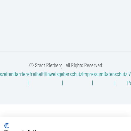
© Stadt Rietberg | All Rights Reserved
szeiten
Barrierefreiheit
Hinweisgeberschutz
Impressum
Datenschutz
V
Po