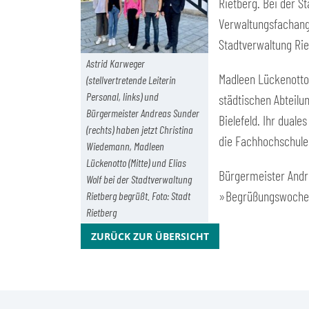
Rietberg. Bei der S
Verwaltungsfachang
Stadtverwaltung Rie
Astrid Karweger
Madleen Lückenotto 
(stellvertretende Leiterin
Personal, links) und
städtischen Abteilu
Bürgermeister Andreas Sunder
Bielefeld. Ihr dual
(rechts) haben jetzt Christina
die Fachhochschule f
Wiedemann, Madleen
Lückenotto (Mitte) und Elias
Bürgermeister Andre
Wolf bei der Stadtverwaltung
»Begrüßungswoche« 
Rietberg begrüßt. Foto: Stadt
Rietberg
ZURÜCK ZUR ÜBERSICHT