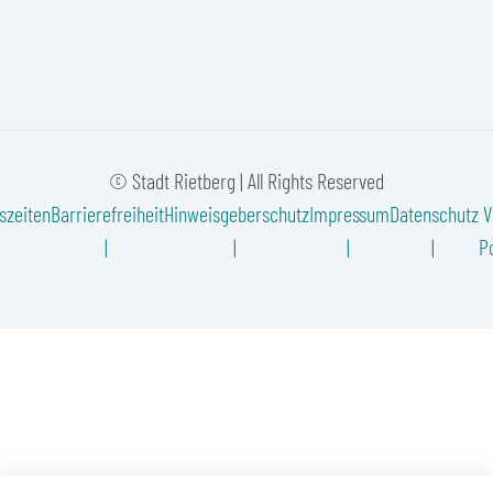
© Stadt Rietberg | All Rights Reserved
szeiten
Barrierefreiheit
Hinweisgeberschutz
Impressum
Datenschutz
V
Po