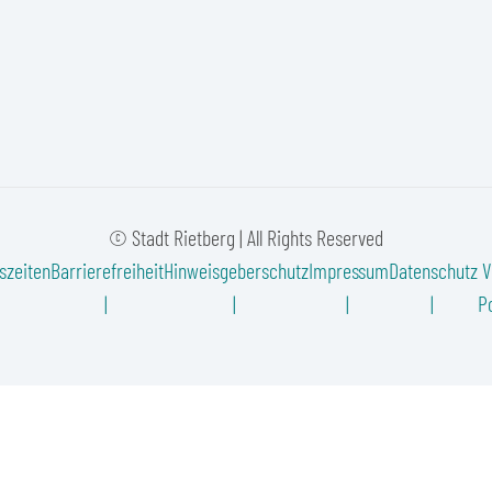
© Stadt Rietberg | All Rights Reserved
szeiten
Barrierefreiheit
Hinweisgeberschutz
Impressum
Datenschutz
V
Po