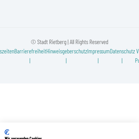
© Stadt Rietberg | All Rights Reserved
szeiten
Barrierefreiheit
Hinweisgeberschutz
Impressum
Datenschutz
V
Po
Wir verwenden Cookies