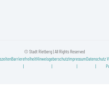
© Stadt Rietberg | All Rights Reserved
szeiten
Barrierefreiheit
Hinweisgeberschutz
Impressum
Datenschutz
V
Po