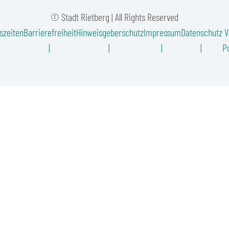
© Stadt Rietberg | All Rights Reserved
szeiten
Barrierefreiheit
Hinweisgeberschutz
Impressum
Datenschutz
V
Po